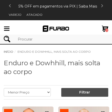
ais
5% OFF em pagamentos via PIX |
Saiba Mais
VAREJO
ATACADO
Mudar
0
navegação
INÍCIO
ENDURO E DOWHHILL, MAIS SOLTA AO CORPO
Enduro e Dowhhill, mais solta
ao corpo
Filtrar