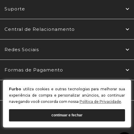
Suporte
Central de Relacionamento
Redes Sociais
Formas de Pagamento
Furbo
utiliza cookies e outras tecnologias para melhorar sua
Selos
experiência de compra e personalizar anúncios, ao continuar
navegando você concorda com nossa
Política de Privacidade
.
MBL CONFECÇÕES LTDA / CNPJ: 03.969.765/0001-22
continuar e fechar
Endereço: Rua Belo Horizonte, 256 - Alto Benedito - Benedito
Novo - SC CEP 89124-000