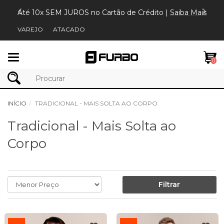
Até 10x SEM JUROS no Cartão de Crédito |
Saiba Mais
VAREJO
ATACADO
Mudar
0
navegação
INÍCIO
TRADICIONAL - MAIS SOLTA AO CORPO
Tradicional - Mais Solta ao
Corpo
Filtrar