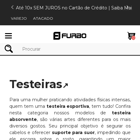
Até 10x SEM JUROS no Cartão de Crédito |
Saiba Mais
VAREJO
ATACADO
Mudar
0
navegação
Testeiras
↗
Para uma mulher praticando atividades físicas intensas,
quem tem uma
testeira esportiva
, tem tudo! Confira
nesta categoria nossos modelos de
testeira
absorvente
, são várias artes diferentes para os mais
diversos gostos. Seu principal objetivo é segurar os
cabelos e oferecer
suporte para suor
, impedindo que
ele escorra sobre o rosto, garantindo um maior