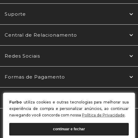
Suporte
Central de Relacionamento
Redes Sociais
Formas de Pagamento
Selos
Furbo
utiliza cookies e outras tecnologias para melhorar sua
experiência de compra e personalizar anúncios, ao continuar
navegando você concorda com nossa
Política de Privacidade
.
MBL CONFECÇÕES LTDA / CNPJ: 03.969.765/0001-22
Endereço: Rua Belo Horizonte, 256 - Alto Benedito - Benedito
continuar e fechar
Novo - SC CEP 89124-000