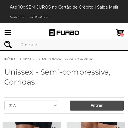
Até 10x SEM JUROS no Cartão de Crédito |
Saiba Mais
VAREJO
ATACADO
Mudar
0
navegação
INÍCIO
UNISSEX - SEMI-COMPRESSIVA, CORRIDAS
Unissex - Semi-compressiva,
Corridas
Filtrar