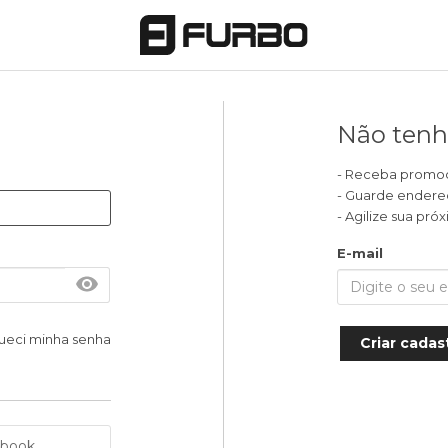
Não tenh
- Receba promoçõ
- Guarde endere
- Agilize sua pr
E-mail
ueci minha senha
Criar cadas
ebook