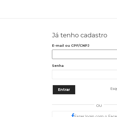
Já tenho cadastro
E-mail ou CPF/CNPJ
Senha
Esq
Entrar
OU
Fazer login com o Fac