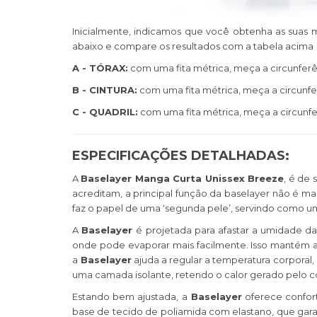
Inicialmente, indicamos que você obtenha as suas m
abaixo e compare os resultados com a tabela acima
A - TÓRAX:
com uma fita métrica, meça a circunferê
B - CINTURA:
com uma fita métrica, meça a circunfe
C - QUADRIL:
com uma fita métrica, meça a circunfe
ESPECIFICAÇÕES DETALHADAS:
A
Baselayer Manga Curta Unissex Breeze
, é de
acreditam, a principal função da baselayer não é m
faz o papel de uma ‘segunda pele’, servindo como 
A
Baselayer
é projetada para afastar a umidade da
onde pode evaporar mais facilmente. Isso mantém a
a
Baselayer
ajuda a regular a temperatura corporal
uma camada isolante, retendo o calor gerado pelo co
Estando bem ajustada, a
Baselayer
oferece confort
base de tecido de poliamida com elastano, que garan