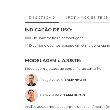
DESCRIÇÃO
INFORMAÇÕES TÉCN
INDICAÇÃO DE USO:
🚴🏼‍♀️ Ciclismo: treinos e competições
⛅ Dias frios e quentes: garante um ótimo gerenciam
MODELAGEM e AJUSTE:
Modelagem ajustada ao corpo (fiel ao tamanho)
Thiago veste o
TAMANHO M
Caren veste o
TAMANHO G
Analise as suas medidas corporais em centímetros (c