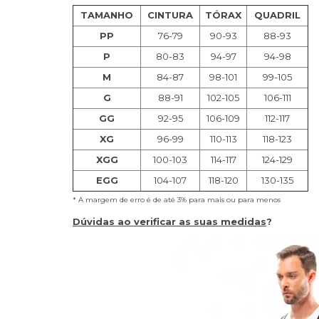
TAMANHO
CINTURA
TÓRAX
QUADRIL
PP
76-79
90-93
88-93
P
80-83
94-97
94-98
M
84-87
98-101
99-105
G
88-91
102-105
106-111
GG
92-95
106-109
112-117
XG
96-99
110-113
118-123
XGG
100-103
114-117
124-129
EGG
104-107
118-120
130-135
* A margem de erro é de até 3% para mais ou para menos
Dúvidas ao verificar as suas medidas
?