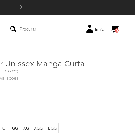
5% OFF e
Entrar
0
r Unissex Manga Curta
ód.
016922
)
valiações
G
GG
XG
XGG
EGG