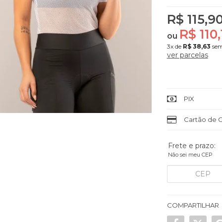
R$ 115,9
R$ 110,
ou
3x
de
R$ 38,63
sem
ver parcelas
PIX
Cartão de C
Frete e prazo:
Não sei meu CEP
COMPARTILHAR