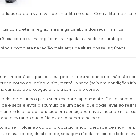
edidas corporais através de uma fita métrica. Com a fita métrica 
ncia completa na região mais larga da altura dos seus mamilos
rência completa na região mais larga da altura do seu umbigo
rência completa na região mais larga da altura dos seus glúteos
 suma importância para os seus pedais, mesmo que ainda não tão con
anter o corpo aquecido, e sim, mantê-lo seco (seja em condições 
uma camada de proteção entre a camisa e o corpo.
 pele, permitindo que o suor evapore rapidamente. Ela absorve o 
 pele seca e evita o acúmulo de umidade, que pode levar ao resfr
, mantendo o corpo aquecido em condições frias e ajudando na diss
rpo e evitando que o frio externo penetre na pele.
o ao se moldar ao corpo, proporcionando liberdade de movimento 
te elasticidade, durabilidade, secagem rápida, respirabilidade e le