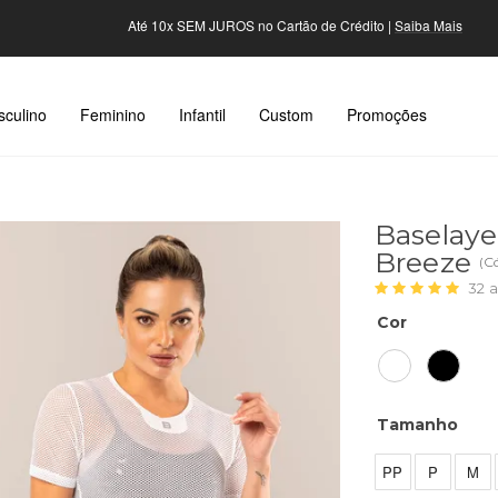
Até 10x SEM JUROS no Cartão de Crédito |
Saiba Mais
culino
Feminino
Infantil
Custom
Promoções
Baselaye
Breeze
(
C
32
a
Cor
Tamanho
PP
P
M