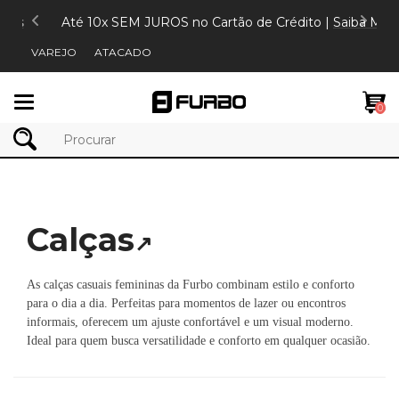
s
Até 10x SEM JUROS no Cartão de Crédito |
Saiba Mais
VAREJO
ATACADO
Mudar
0
navegação
Calças
↗
As calças casuais femininas da Furbo combinam estilo e conforto
para o dia a dia. Perfeitas para momentos de lazer ou encontros
informais, oferecem um ajuste confortável e um visual moderno.
Ideal para quem busca versatilidade e conforto em qualquer ocasião.