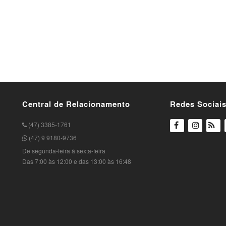
ara ciclismo, bandana de ciclismo, bandana para corrida, bandan
 bandana para academia, bandana multifuncional, bandana tubular
io para ciclismo, acessório esportivo, bandana premium, bandan
Central de Relacionamento
Redes Sociai
(47) 3385-1761
(47) 9 9180-9736
De segunda-feira à sexta-feira
Das 7:00 às 12:00 e das 13:00 às 16:48