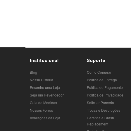
Tags de pesquisa:
bandana esportiva, bandana p
bandana esportiva unissex, bandana para pedalar,
proteção UV bandana, bandana respirável, acessór
Institucional
Suporte
Blog
Como Comprar
Nossa História
Política de Entrega
Encontre uma Loja
Política de Pagamento
Seja um Revendedor
Política de Privacidade
Guia de Medidas
Solicitar Parceria
Nossos Forros
Trocas e Devoluções
Avaliações da Loja
Garantia e Crash
Replacement