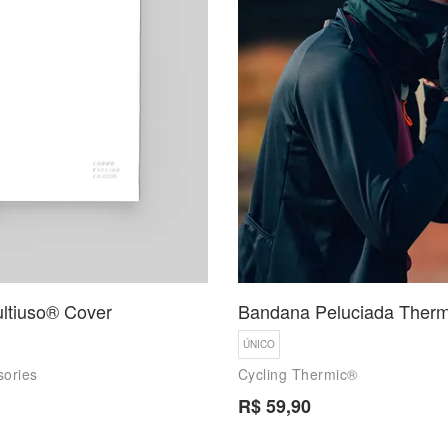
ltiuso® Cover
Bandana Peluciada Therm
ÚNICO
sories
Cycling Thermic®
R$ 59,90