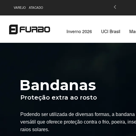
 de R$299,90 |
Saiba Mais
VAREJO
ATACADO
Inverno 2026
UCI Brasil
Mas
Bandanas
Proteção extra ao rosto
Podendo ser utilizada de diversas formas, a bandana
versátil que oferece proteção contra o frio, poeira, i
raios solares.