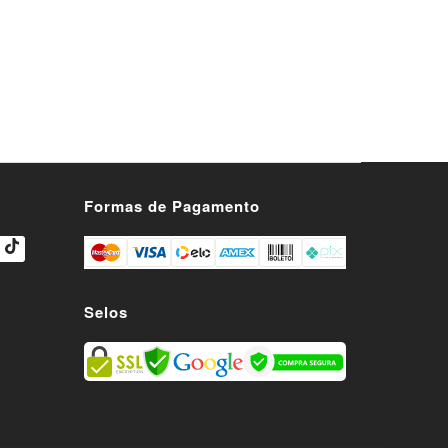
a fitness, bandana masculina, bandana feminina,
, bandana para trilha, bandana para esportes,
a Furbo
s
Formas de Pagamento
Selos