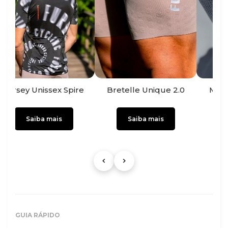
sey Unissex Spire
Bretelle Unique 2.0
Meia Ultr
Saiba mais
Saiba mais
Saib
GUIA RÁPIDO