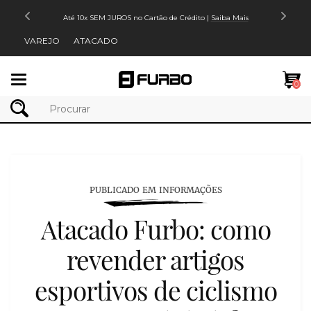
Até 10x SEM JUROS no Cartão de Crédito |
Saiba Mais
VAREJO
ATACADO
Mudar
0
navegação
PUBLICADO EM INFORMAÇÕES
Atacado Furbo: como
revender artigos
esportivos de ciclismo