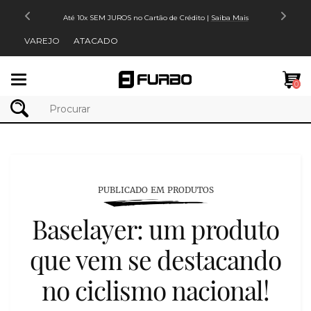
Até 10x SEM JUROS no Cartão de Crédito |
Saiba Mais
VAREJO
ATACADO
Mudar
0
navegação
PUBLICADO EM PRODUTOS
Baselayer: um produto
que vem se destacando
no ciclismo nacional!