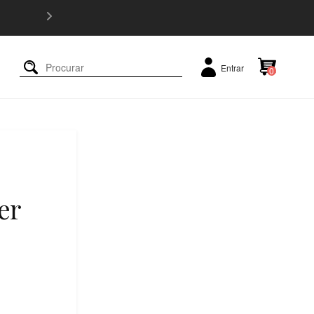
5% OFF e
Entrar
0
er