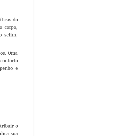
ficas do
o corpo,
o selim,
gos. Uma
conforto
mpenho e
tribuir o
ndica sua