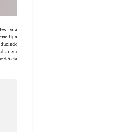
tes para
sse tipo
eduzindo
ultar em
eriência