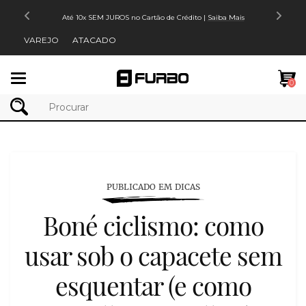
Até 10x SEM JUROS no Cartão de Crédito |
Saiba Mais
VAREJO
ATACADO
Mudar
0
navegação
PUBLICADO EM DICAS
Boné ciclismo: como
usar sob o capacete sem
esquentar (e como