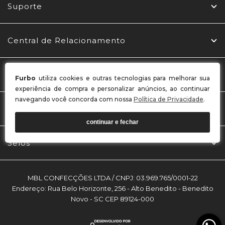
Suporte
Central de Relacionamento
Redes Sociais
Furbo
utiliza cookies e outras tecnologias para melhorar sua
experiência de compra e personalizar anúncios, ao continuar
navegando você concorda com nossa
Política de Privacidade
.
Formas de Pagamento
continuar e fechar
Selos
MBL CONFECÇÕES LTDA / CNPJ: 03.969.765/0001-22
Endereço: Rua Belo Horizonte, 256 - Alto Benedito - Benedito
Novo - SC CEP 89124-000