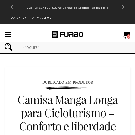
Até 10x SEM JUROS no Cartão de Crédito |
Saiba Mais
VAREJO
ATACADO
Mudar
0
navegação
PUBLICADO EM PRODUTOS
Camisa Manga Longa
para Cicloturismo –
Conforto e liberdade