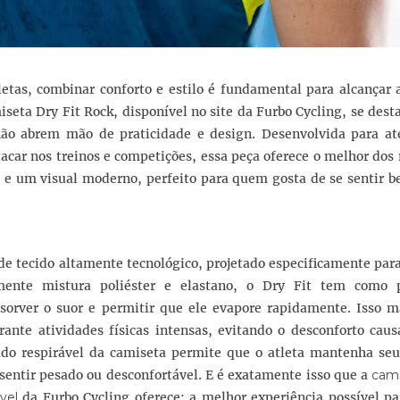
tas, combinar conforto e estilo é fundamental para alcançar 
seta Dry Fit Rock, disponível no site da Furbo Cycling, se des
não abrem mão de praticidade e design. Desenvolvida para at
acar nos treinos e competições, essa peça oferece o melhor do
l e um visual moderno, perfeito para quem gosta de se sentir 
de tecido altamente tecnológico, projetado especificamente para
nte mistura poliéster e elastano, o Dry Fit tem como p
bsorver o suor e permitir que ele evapore rapidamente. Isso 
ante atividades físicas intensas, evitando o desconforto caus
ido respirável da camiseta permite que o atleta mantenha seu
sentir pesado ou desconfortável. E é exatamente isso que a
cami
vel
da Furbo Cycling oferece: a melhor experiência possível p