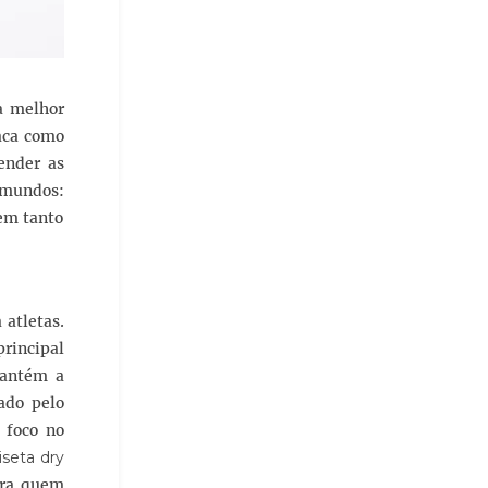
a melhor
taca como
ender as
s mundos:
bem tanto
 atletas.
rincipal
mantém a
ado pelo
 foco no
seta dry
ara quem