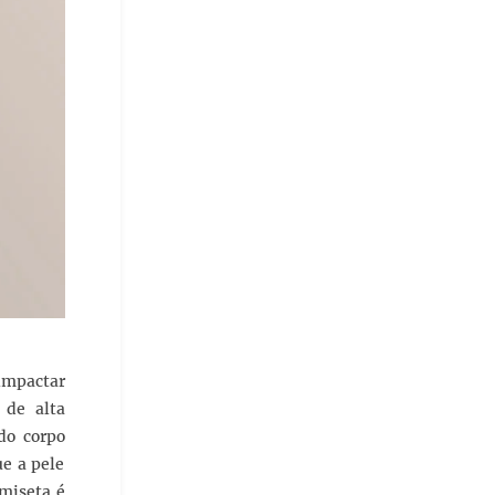
 impactar
 de alta
do corpo
ue a pele
amiseta é