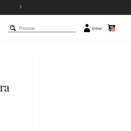
5% OFF e
Entrar
0
ra