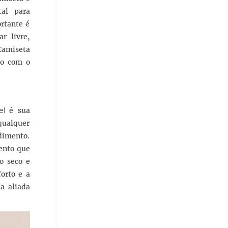
al para
ortante é
r livre,
 Camiseta
to com o
el
é sua
 qualquer
ndimento.
mento que
o seco e
orto e a
 aliada