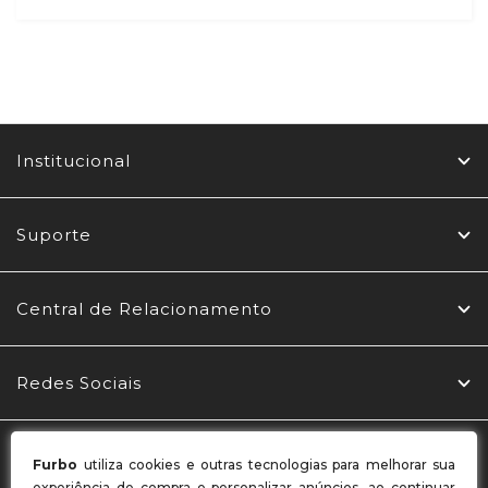
Institucional
Suporte
Central de Relacionamento
Redes Sociais
Formas de Pagamento
Furbo
utiliza cookies e outras tecnologias para melhorar sua
experiência de compra e personalizar anúncios, ao continuar