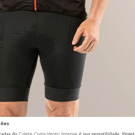
ções
acadas do
Colete Corta-Vento Intense
é sua versatilidade. Proje