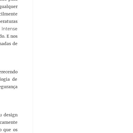
qualquer
cilmente
peraturas
 Intense
do. E nos
madas de
ferecendo
logia de
egurança
u design
icamente
o que os