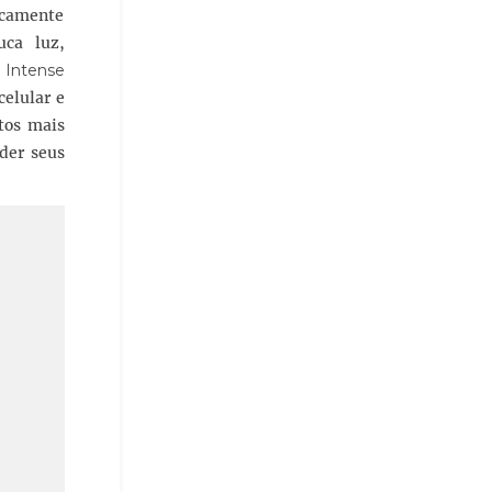
icamente
ca luz,
 Intense
celular e
tos mais
rder seus