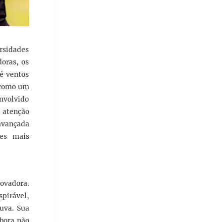
ersidades
doras, os
té ventos
 como um
nvolvido
m atenção
 avançada
ões mais
ovadora.
pirável,
uva. Sua
bora não