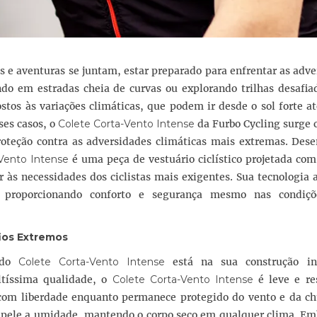
 e aventuras se juntam, estar preparado para enfrentar as adv
ndo em estradas cheia de curvas ou explorando trilhas desafia
stos às variações climáticas, que podem ir desde o sol forte a
ses casos, o
Colete Corta-Vento Intense
da Furbo Cycling surge
roteção contra as adversidades climáticas mais extremas. Dese
Vento Intense
é uma peça de vestuário ciclístico projetada co
 às necessidades dos ciclistas mais exigentes. Sua tecnologia
, proporcionando conforto e segurança mesmo nas condiç
ios Extremos
a do
Colete Corta-Vento Intense
está na sua construção in
ltíssima qualidade, o
Colete Corta-Vento Intense
é leve e res
 com liberdade enquanto permanece protegido do vento e da ch
epele a umidade, mantendo o corpo seco em qualquer clima. Em