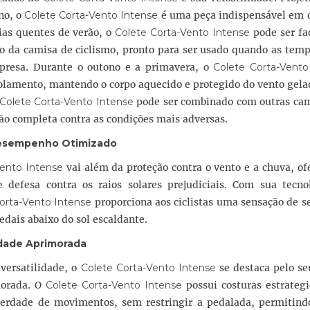
no, o
Colete Corta-Vento Intense
é uma peça indispensável em 
ias quentes de verão, o
Colete Corta-Vento Intense
pode ser fa
ro da camisa de ciclismo, pronto para ser usado quando as tem
rpresa. Durante o outono e a primavera, o
Colete Corta-Vento
olamento, mantendo o corpo aquecido e protegido do vento gela
Colete Corta-Vento Intense
pode ser combinado com outras ca
ão completa contra as condições mais adversas.
Desempenho Otimizado
Vento Intense
vai além da proteção contra o vento e a chuva, o
efesa contra os raios solares prejudiciais. Com sua tecno
orta-Vento Intense
proporciona aos ciclistas uma sensação de s
dais abaixo do sol escaldante.
dade Aprimorada
versatilidade, o
Colete Corta-Vento Intense
se destaca pelo se
morada. O
Colete Corta-Vento Intense
possui costuras estrateg
iberdade de movimentos, sem restringir a pedalada, permitind