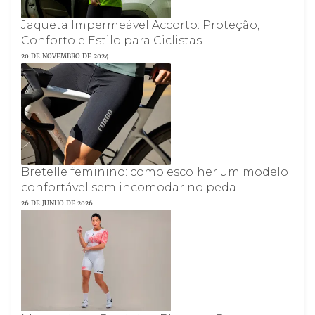
Jaqueta Impermeável Accorto: Proteção,
Conforto e Estilo para Ciclistas
20 DE NOVEMBRO DE 2024
Bretelle feminino: como escolher um modelo
confortável sem incomodar no pedal
26 DE JUNHO DE 2026