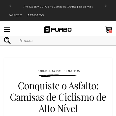
Até 10x SEM JUROS no Cartão de Crédito |
Saiba Mais
VAREJO
ATACADO
Mudar
0
navegação
PUBLICADO EM PRODUTOS
Conquiste o Asfalto:
Camisas de Ciclismo de
Alto Nível