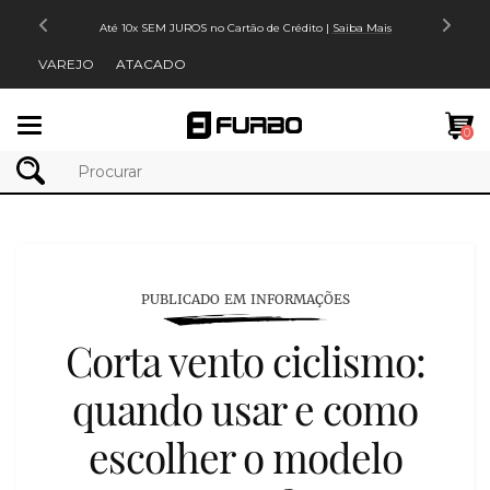
Até 10x SEM JUROS no Cartão de Crédito |
Saiba Mais
VAREJO
ATACADO
Mudar
0
navegação
PUBLICADO EM INFORMAÇÕES
Corta vento ciclismo:
quando usar e como
escolher o modelo