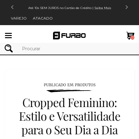
Até 10x SEM JUROS no Cartão de Crédito |
Saiba Mais
VAREJO
ATACADO
Mudar
0
navegação
PUBLICADO EM PRODUTOS
Cropped Feminino:
Estilo e Versatilidade
para o Seu Dia a Dia