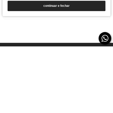
Como Tornar-se um Revendedor de Produtos
continuar e fechar
Esportivo
11 DE MAIO DE 2024
Institucional
Suporte
Central de Relacionamento
Redes Sociais