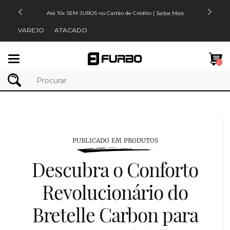
Até 10x SEM JUROS no Cartão de Crédito |
Saiba Mais
VAREJO
ATACADO
Mudar
0
navegação
PUBLICADO EM PRODUTOS
Descubra o Conforto
Revolucionário do
Bretelle Carbon para