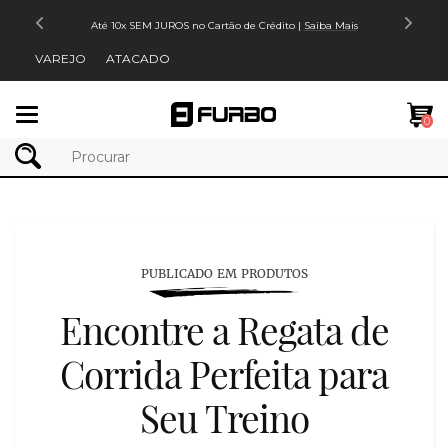
Até 10x SEM JUROS no Cartão de Crédito |
Saiba Mais
VAREJO
ATACADO
Mudar
0
navegação
PUBLICADO EM PRODUTOS
Encontre a Regata de
Corrida Perfeita para
Seu Treino