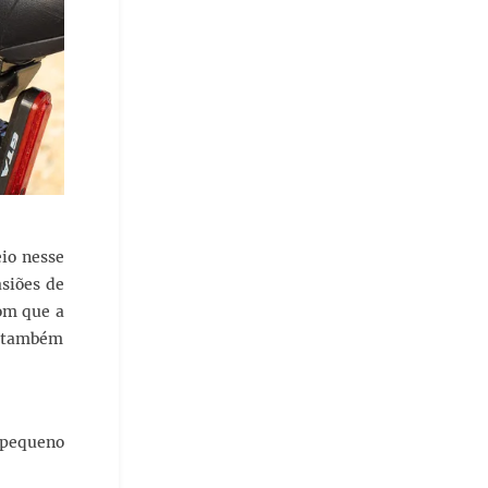
eio nesse
asiões de
om que a
n também
 pequeno