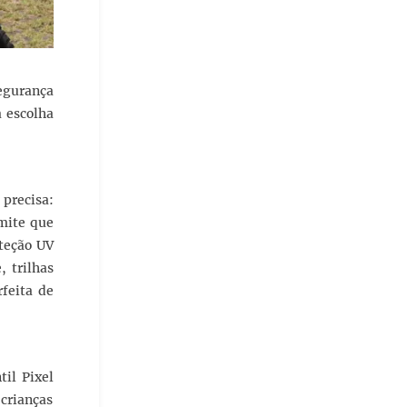
segurança
a escolha
precisa:
mite que
teção UV
, trilhas
feita de
til Pixel
crianças