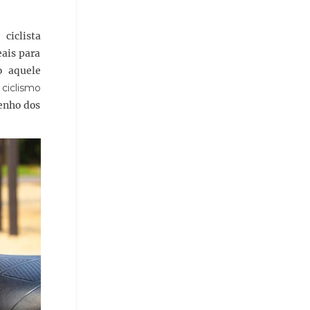
ciclista
eais para
o aquele
ciclismo
penho dos