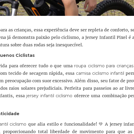
ara as crianças, essa experiência deve ser repleta de conforto, 
a já demonstra paixão pelo ciclismo, a Jersey Infantil Pixel é 
tura sobre duas rodas seja inesquecível.
uenos Ciclistas
olvida para oferecer tudo o que uma
roupa ciclismo para crianças
 Com tecido de secagem rápida, essa
camisa ciclismo infantil
per
 preocupação com suor excessivo. Além disso, seu fator de pro
os raios solares prejudiciais. Perfeita para passeios ao ar livre
fantis, essa
jersey infantil ciclismo
oferece uma combinação per
aticidade
antil ciclismo
que alia estilo e funcionalidade! 💚 A jersey infan
proporcionando total liberdade de movimento para que as 