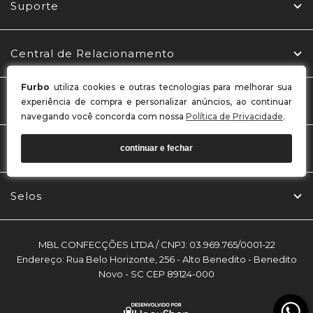
Suporte
Central de Relacionamento
Furbo
utiliza cookies e outras tecnologias para melhorar sua
Redes Sociais
experiência de compra e personalizar anúncios, ao continuar
navegando você concorda com nossa
Política de Privacidade
.
Formas de Pagamento
continuar e fechar
Selos
MBL CONFECÇÕES LTDA / CNPJ: 03.969.765/0001-22
Endereço: Rua Belo Horizonte, 256 - Alto Benedito - Benedito
Novo - SC CEP 89124-000