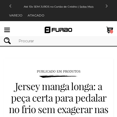
Até 10x SEM JUROS no Cartão de Crédito |
Saiba Mais
VAREJO
ATACADO
Mudar
0
navegação
PUBLICADO EM PRODUTOS
Jersey manga longa: a
peça certa para pedalar
no frio sem exagerar nas