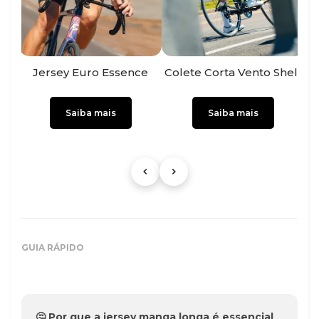
Jersey Euro Essence
Colete Corta Vento Shell
Jer
Saiba mais
Saiba mais
GUIA RÁPIDO
🤔 Por que a jersey manga longa é essencial