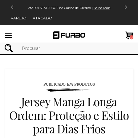
Até 10x SEM JUROS no Cartão de Crédito |
Saiba Mais
VAREJO
ATACADO
Mudar
0
navegação
PUBLICADO EM PRODUTOS
Jersey Manga Longa
Ordem: Proteção e Estilo
para Dias Frios