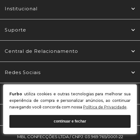
Institucional
Suporte
Central de Relacionamento
Redes Sociais
Formas de Pagamento
Furbo
utiliza cookies e outras tecnologias para melhorar sua
experiência de compra e personalizar anúncios, ao continuar
navegando você concorda com nossa
Política de Privacidade
.
Selos
continuar e fechar
MBL CONFECÇÕES LTDA / CNPJ: 03.969.765/0001-22