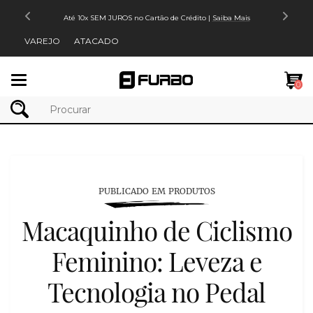
Até 10x SEM JUROS no Cartão de Crédito |
Saiba Mais
VAREJO
ATACADO
Mudar
0
navegação
PUBLICADO EM PRODUTOS
Macaquinho de Ciclismo
Feminino: Leveza e
Tecnologia no Pedal