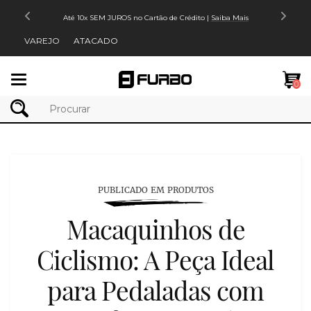
Até 10x SEM JUROS no Cartão de Crédito |
Saiba Mais
VAREJO
ATACADO
Mudar
0
navegação
PUBLICADO EM PRODUTOS
Macaquinhos de
Ciclismo: A Peça Ideal
para Pedaladas com