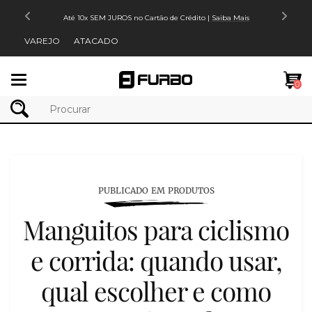
Até 10x SEM JUROS no Cartão de Crédito |
Saiba Mais
VAREJO
ATACADO
Mudar
0
navegação
PUBLICADO EM PRODUTOS
Manguitos para ciclismo
e corrida: quando usar,
qual escolher e como