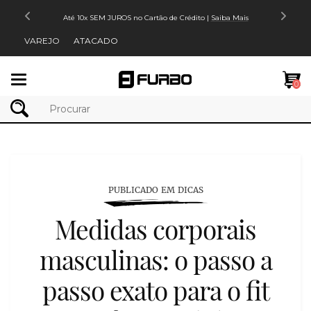
Até 10x SEM JUROS no Cartão de Crédito |
Saiba Mais
VAREJO
ATACADO
Mudar
0
navegação
PUBLICADO EM DICAS
Medidas corporais
masculinas: o passo a
passo exato para o fit