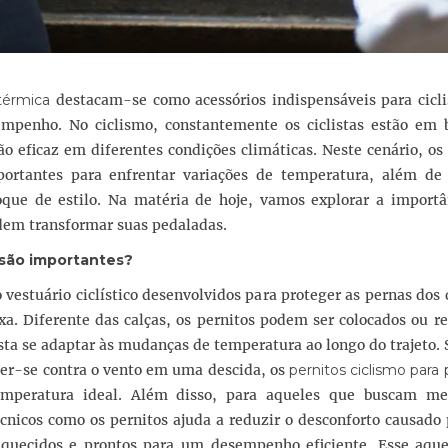
térmica
destacam-se como acessórios indispensáveis para cicli
mpenho. No ciclismo, constantemente os ciclistas estão em 
 eficaz em diferentes condições climáticas. Neste cenário, os
ortantes para enfrentar variações de temperatura, além de 
oque de estilo. Na matéria de hoje, vamos explorar a importâ
odem transformar suas pedaladas.
 são importantes?
 vestuário ciclístico desenvolvidos para proteger as pernas dos c
xa. Diferente das calças, os pernitos podem ser colocados ou 
sta se adaptar às mudanças de temperatura ao longo do trajeto. 
er-se contra o vento em uma descida, os
pernitos ciclismo para
eratura ideal. Além disso, para aqueles que buscam me
nicos como os pernitos ajuda a reduzir o desconforto causado 
quecidos e prontos para um desempenho eficiente. Esse aqu