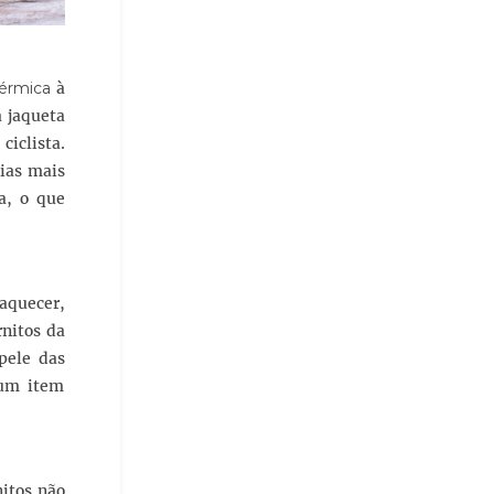
térmica
à
 jaqueta
ciclista.
ias mais
a, o que
aquecer,
rnitos da
pele das
 um item
nitos não