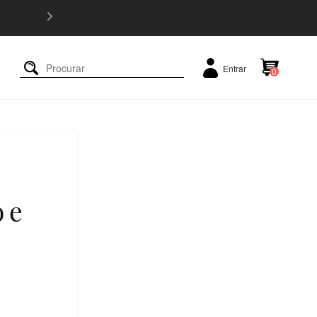
5% OFF e
Entrar
0
 e