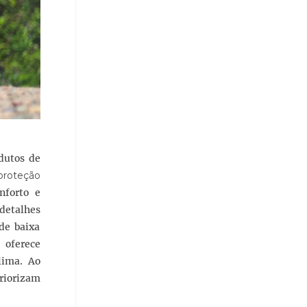
odutos de
 proteção
nforto e
detalhes
de baixa
 oferece
lima. Ao
priorizam