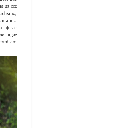
s na cor
ciclismo,
mentam a
m ajuste
no lugar
 permitem