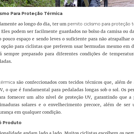
lismo Para Proteção Térmica
damente ao longo do dia, ter um
pernito ciclismo para proteção 
Eles podem ser facilmente guardados no bolso da camisa ou da
ouco espaço e sendo leves o suficiente para não atrapalhar o 
opção para ciclistas que preferem usar bermudas mesmo em d
stá sempre preparado para diferentes condições de temperatur
ladas.
térmica
são confeccionados com tecidos técnicos que, além de 
V, o que é fundamental para pedaladas longas sob o sol. Os pe
ara fornecer um alto nível de proteção UV, garantindo que a 
eimaduras solares e o envelhecimento precoce, além de ser
urança em qualquer condição.
ó Produto
ionalidade andam lado a lado. Muitos ciclistas escolhem os per