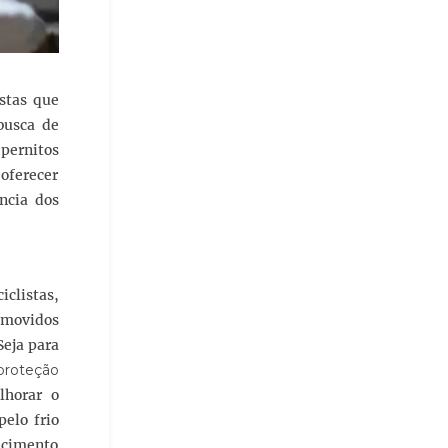
stas que
busca de
 pernitos
oferecer
ncia dos
iclistas,
removidos
Seja para
 proteção
lhorar o
pelo frio
ecimento