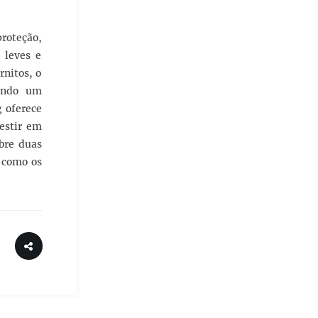
roteção,
 leves e
rnitos, o
tindo um
 oferece
vestir em
bre duas
a como os