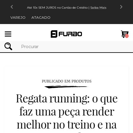
Até 10x SEM JUROS no Cartão de Crédito |
Saiba Mais
VAREJO
ATACADO
Mudar
0
navegação
PUBLICADO EM PRODUTOS
Regata running: o que
faz uma peça render
melhor no treino e na