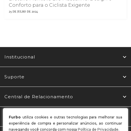
Conforto para o Ciclista Exigente
25 DE JULHO DE 2024
Institucional
Suporte
Central de Relacionamento
Redes Sociais
Furbo
utiliza cookies e outras tecnologias para melhorar sua
experiência de compra e personalizar anúncios, ao continuar
navegando você concorda com nossa
Política de Privacidade
.