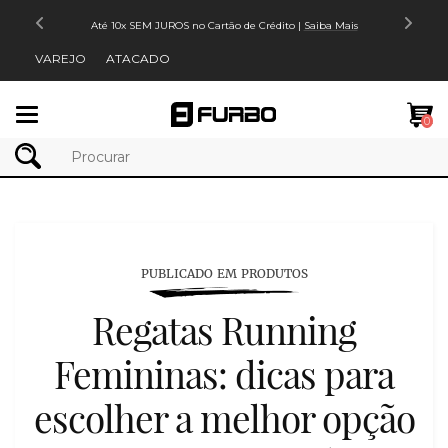
Até 10x SEM JUROS no Cartão de Crédito |
Saiba Mais
VAREJO
ATACADO
Mudar
0
navegação
PUBLICADO EM PRODUTOS
Regatas Running
Femininas: dicas para
escolher a melhor opção