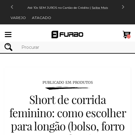
Até 10x SEM JUROS no Cartão de Crédito |
Saiba Mais
VAREJO
ATACADO
Mudar
0
navegação
PUBLICADO EM PRODUTOS
Short de corrida
feminino: como escolher
para longão (bolso, forro