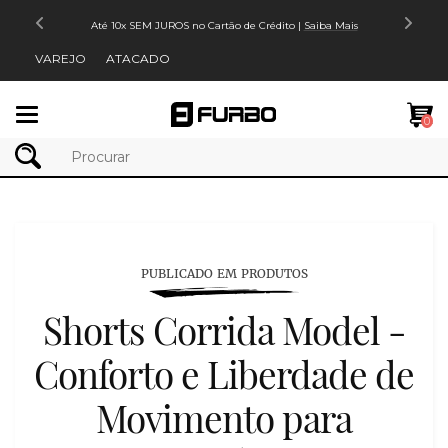
Até 10x SEM JUROS no Cartão de Crédito |
Saiba Mais
VAREJO
ATACADO
Mudar
0
navegação
PUBLICADO EM PRODUTOS
Shorts Corrida Model -
Conforto e Liberdade de
Movimento para