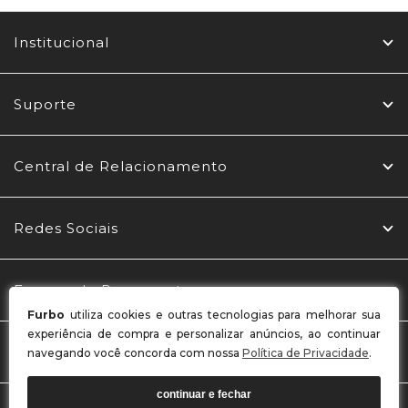
Institucional
Suporte
Central de Relacionamento
Redes Sociais
Formas de Pagamento
Furbo
utiliza cookies e outras tecnologias para melhorar sua
experiência de compra e personalizar anúncios, ao continuar
Selos
navegando você concorda com nossa
Política de Privacidade
.
continuar e fechar