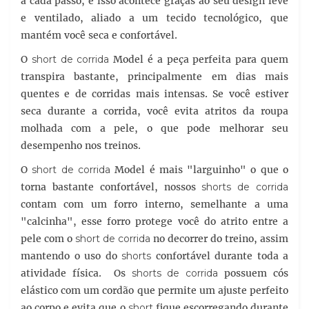
a cada passo, e isso acontece graças ao seu design leve
e ventilado, aliado a um tecido tecnológico, que
mantém você seca e confortável.
O
short de corrida
Model é a peça perfeita para quem
transpira bastante, principalmente em dias mais
quentes e de corridas mais intensas. Se você estiver
seca durante a corrida, você evita atritos da roupa
molhada com a pele, o que pode melhorar seu
desempenho nos treinos.
O
short de corrida
Model é mais "larguinho" o que o
torna bastante confortável, nossos
shorts de corrida
contam com um forro interno, semelhante a uma
"calcinha", esse forro protege você do atrito entre a
pele com o
short de corrida
no decorrer do treino, assim
mantendo o uso do
shorts
confortável durante toda a
atividade física. Os
shorts de corrida
possuem cós
elástico com um cordão que permite um ajuste perfeito
ao corpo e evita que o
short
fique escorregando durante