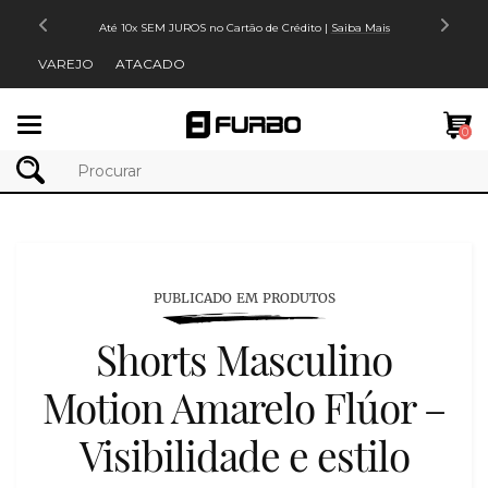
Até 10x SEM JUROS no Cartão de Crédito |
Saiba Mais
VAREJO
ATACADO
Mudar
0
navegação
PUBLICADO EM PRODUTOS
Shorts Masculino
Motion Amarelo Flúor –
Visibilidade e estilo