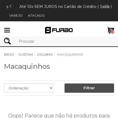
is
Até 10x SEM JUROS no Cartão de Crédito |
Saiba Mais
VAREJO
ATACADO
Mudar
0
navegação
INÍCIO
CUSTOM
CICLISMO
MACAQUINHOS
Macaquinhos
Filtrar
Oops! Parece que não há produtos para