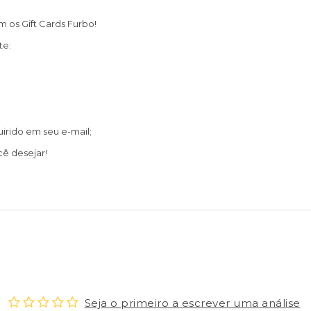
 os Gift Cards Furbo!
te:
rido em seu e-mail;
ê desejar!
OPINIÃO DOS CLIENTES
Seja o primeiro a escrever uma análise