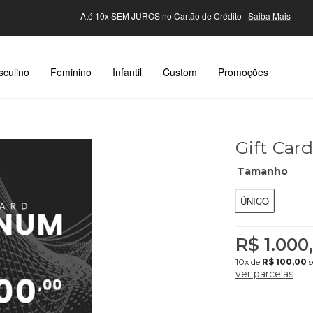
Até 10x SEM JUROS no Cartão de Crédito |
Saiba Mais
culino
Feminino
Infantil
Custom
Promoções
Gift Car
Tamanho
ÚNICO
R$ 1.000
10x
de
R$ 100,00
s
ver parcelas