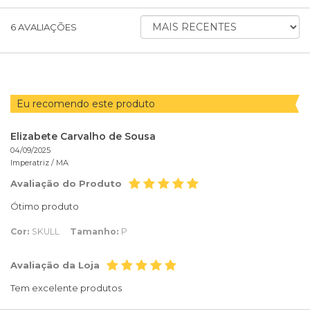
ORDENAR AVALIAÇÕES POR
6
AVALIAÇÕES
Eu recomendo este produto
Elizabete Carvalho de Sousa
04/09/2025
Imperatriz /
MA
Avaliação do Produto
Ótimo produto
Cor:
SKULL
Tamanho:
P
Avaliação da Loja
Tem excelente produtos