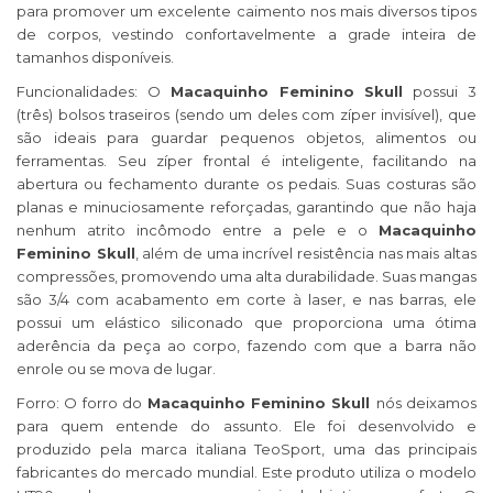
para promover um excelente caimento nos mais diversos tipos
de corpos, vestindo confortavelmente a grade inteira de
tamanhos disponíveis.
Funcionalidades: O
Macaquinho Feminino Skull
possui 3
(três) bolsos traseiros (sendo um deles com zíper invisível), que
são ideais para guardar pequenos objetos, alimentos ou
ferramentas. Seu zíper frontal é inteligente, facilitando na
abertura ou fechamento durante os pedais. Suas costuras são
planas e minuciosamente reforçadas, garantindo que não haja
nenhum atrito incômodo entre a pele e o
Macaquinho
Feminino Skull
, além de uma incrível resistência nas mais altas
compressões, promovendo uma alta durabilidade. Suas mangas
são 3/4 com acabamento em corte à laser, e nas barras, ele
possui um elástico siliconado que proporciona uma ótima
aderência da peça ao corpo, fazendo com que a barra não
enrole ou se mova de lugar.
Forro: O forro do
Macaquinho Feminino Skull
nós deixamos
para quem entende do assunto. Ele foi desenvolvido e
produzido pela marca italiana TeoSport, uma das principais
fabricantes do mercado mundial. Este produto utiliza o modelo