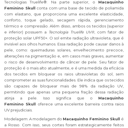
Tecnologias Truelife®:
Na parte superior, o
Macaquinho
Feminino Skull
conta com uma base de tecido de poliamida
com elastano, que proporciona uma excelente elasticidade,
conforto, toque gelado, secagem rápida, gerenciamento
térmico e compressão. Além disso, ambos os tecidos (superior
e inferior) possuem a
Tecnologia Truelife UV®
, com fator de
proteção solar UPF50+. O sol emite radiação ultravioleta, que é
invisível aos olhos humanos. Essa radiação pode causar danos à
pele, como: queimaduras solares, envelhecimento precoce,
alterações na pigmentação e, em casos mais graves, aumentar
o risco de desenvolvimento de câncer de pele. Seu fator de
proteção é o mais alto atualmente, e é uma medida da eficácia
dos tecidos em bloquear os raios ultravioletas do sol, sem
comprometer as suas funcionalidades. Ele indica que os tecidos
são capazes de bloquear mais de 98% da radiação UV,
permitindo que apenas uma pequena fração dessa radiação
atinja a pele. Isso significa que o
Macaquinho
Feminino Skull
oferece uma excelente barreira contra raios
UV prejudiciais.
Modelagem: A modelagem do
Macaquinho Feminino Skull
é
a Rosso. Com isso, seus cortes foram estrategicamente feitos