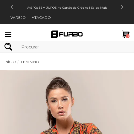
Até 10x SEM JUROS no Cartão de Crédito |
Saiba Mais
VAREJO
ATACADO
Mudar
0
navegação
INÍCIO
FEMININO