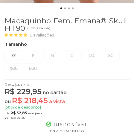
Macaquinho Fem. Emana® Skull
HT90
(
Cód.
014164
)
6
avaliações
Tamanho
PP
P
M
G
GG
XG
XGG
EGG
De:
R$ 459,90
R$ 229,95
no cartão
R$ 218,45
ou
à vista
(
50
% de desconto)
R$ 32,85
de
sem juros
7x
ver parcelas
DISPONÍVEL
ENVIO IMEDIATO