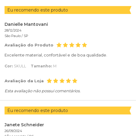
Eu recomendo este produto
Danielle Mantovani
28/12/2024
São Paulo /
SP
Avaliação do Produto
Excelente material, confortável e de boa qualidade.
Cor:
SKULL
Tamanho:
M
Avaliação da Loja
Esta avaliação não possui comentários.
Eu recomendo este produto
Janete Schneider
26/09/2024