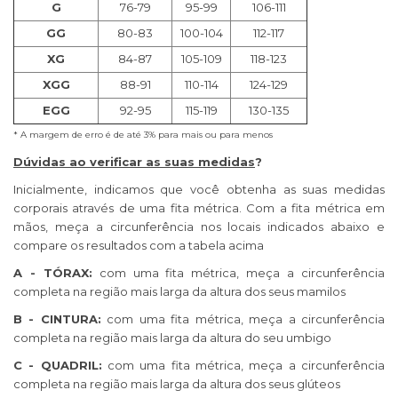
G
76-79
95-99
106-111
GG
80-83
100-104
112-117
XG
84-87
105-109
118-123
XGG
88-91
110-114
124-129
EGG
92-95
115-119
130-135
* A margem de erro é de até 3% para mais ou para menos
Dúvidas ao verificar as suas medidas
?
Inicialmente, indicamos que você obtenha as suas medidas
corporais através de uma fita métrica. Com a fita métrica em
mãos, meça a circunferência nos locais indicados abaixo e
compare os resultados com a tabela acima
A - TÓRAX:
com uma fita métrica, meça a circunferência
completa na região mais larga da altura dos seus mamilos
B - CINTURA:
com uma fita métrica, meça a circunferência
completa na região mais larga da altura do seu umbigo
C - QUADRIL:
com uma fita métrica, meça a circunferência
completa na região mais larga da altura dos seus glúteos