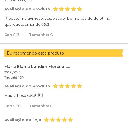
SÃo Leopoldo /
RS
Avaliação do Produto
Produto maravilhoso, veste super bem e tecido de ótima
qualidade, amando 🥰🥰
Cor:
SKULL
Tamanho:
G
Eu recomendo este produto
Maria Elania Landim Moreira Landim
20/06/2024
Taubaté /
SP
Avaliação do Produto
Maravilhoso 😍😍😻😻
Cor:
SKULL
Tamanho:
P
Avaliação da Loja