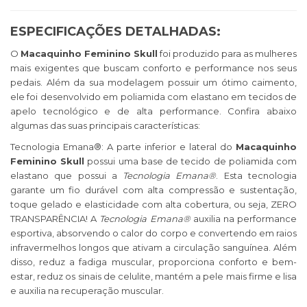
ESPECIFICAÇÕES DETALHADAS:
O
Macaquinho Feminino Skull
foi produzido para as mulheres
mais exigentes que buscam conforto e performance nos seus
pedais. Além da sua modelagem possuir um ótimo caimento,
ele foi desenvolvido em poliamida com elastano em tecidos de
apelo tecnológico e de alta performance. Confira abaixo
algumas das suas principais características:
Tecnologia Emana®: A parte inferior e lateral do
Macaquinho
Feminino Skull
possui uma base de tecido de poliamida com
elastano que possui a
Tecnologia Emana®
. Esta tecnologia
garante um fio durável com alta compressão e sustentação,
toque gelado e elasticidade com alta cobertura, ou seja, ZERO
TRANSPARÊNCIA! A
Tecnologia Emana®
auxilia na performance
esportiva, absorvendo o calor do corpo e convertendo em raios
infravermelhos longos que ativam a circulação sanguínea. Além
disso, reduz a fadiga muscular, proporciona conforto e bem-
estar,
reduz os sinais de celulite, mantém a pele mais firme e lisa
e auxilia na recuperação muscular.