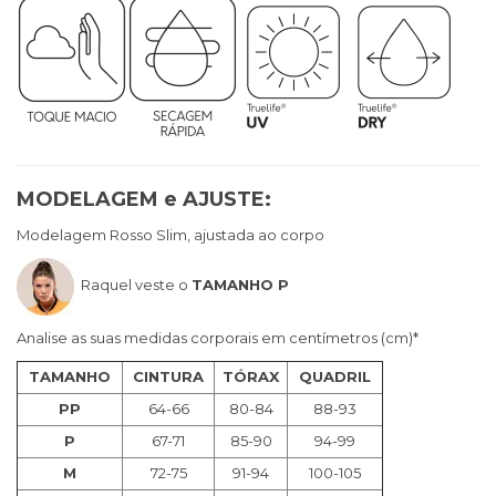
MODELAGEM e AJUSTE:
Modelagem Rosso Slim, ajustada ao corpo
Raquel veste o
TAMANHO P
Analise as suas medidas corporais em centímetros (cm)*
TAMANHO
CINTURA
TÓRAX
QUADRIL
PP
64-66
80-84
88-93
P
67-71
85-90
94-99
M
72-75
91-94
100-105