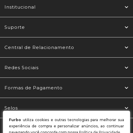
Institucional
Suporte
Central de Relacionamento
Redes Sociais
Formas de Pagamento
Selos
Furbo
utiliza cookies e outras tecnologias para melhorar sua
experiência de compra e personalizar anúncios, ao continuar
MBL CONFECÇÕES LTDA / CNPJ: 03.969.765/0001-22
navegando você concorda com nossa
Política de Privacidade
.