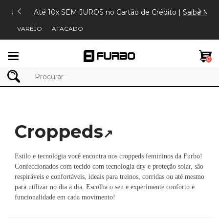
is
Até 10x SEM JUROS no Cartão de Crédito |
Saiba Mais
VAREJO
ATACADO
Mudar
0
navegação
Croppeds
↗
Estilo e tecnologia você encontra nos croppeds femininos da Furbo!
Confeccionados com tecido com tecnologia dry e proteção solar, são
respiráveis e confortáveis, ideais para treinos, corridas ou até mesmo
para utilizar no dia a dia. Escolha o seu e experimente conforto e
funcionalidade em cada movimento!