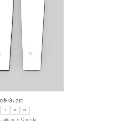
ro® Guard
G
GG
XG
Ciclismo e Corrida