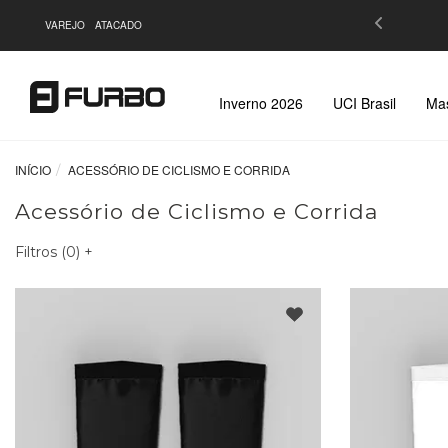
 de R$299,90 |
Saiba Mais
VAREJO
ATACADO
Inverno 2026
UCI Brasil
Mas
INÍCIO
ACESSÓRIO DE CICLISMO E CORRIDA
Acessório de Ciclismo e Corrida
Filtros (
0
)
+