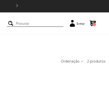
5% OFF e
Entrar
0
Ordenação
2
produtos