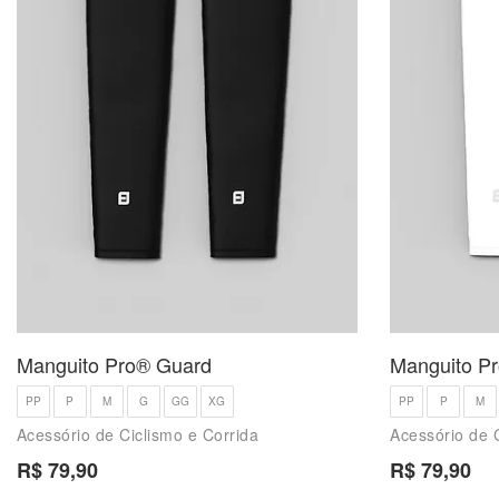
Manguito Pro® Guard
Manguito P
PP
P
M
G
GG
XG
PP
P
M
Acessório de Ciclismo e Corrida
Acessório de 
R$ 79,90
R$ 79,90