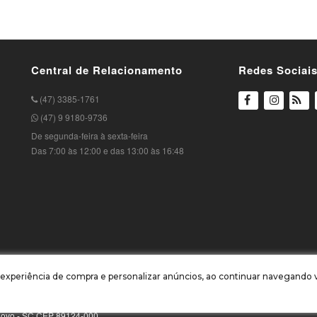
Central de Relacionamento
Redes Sociai
(47) 3385-1761
(47) 9 9180-9736
De segunda-feira à sexta-feira
Das 7:00 às 12:00 e das 13:00 às 16:48
ua experiência de compra e personalizar anúncios, ao continuar navegand
o Novo - SC CEP 89124-000