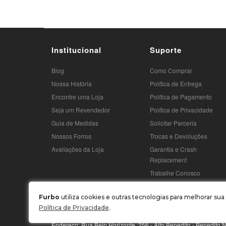
Institucional
Suporte
Blog
Como Comprar
Nossa História
Política de Entrega
Encontre uma Loja
Política de Pagamento
Seja um Revendedor
Política de Privacidade
Guia de Medidas
Solicitar Parceria
Nossos Forros
Trocas e Devoluções
Avaliações da Loja
Garantia e Crash
Replacement
Trabalhe Conosco
Furbo
utiliza cookies e outras tecnologias para melhorar s
Política de Privacidade
.
MBL CONFECÇÕES LTDA / CNPJ: 03.969.765/0001-22
Endereço: Rua Belo Horizonte, 256 - Alto Benedito - Benedit