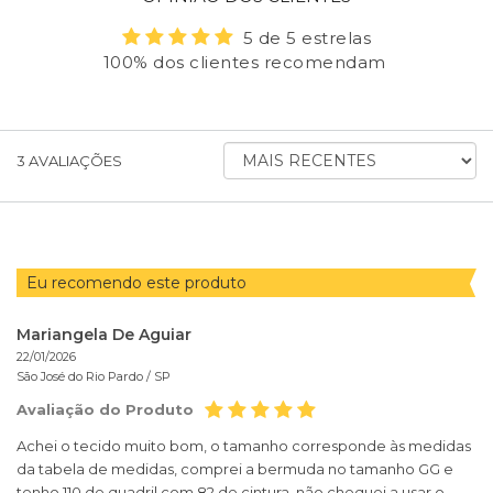
5 de 5 estrelas
100% dos clientes recomendam
ORDENAR AVALIAÇÕES POR
3
AVALIAÇÕES
Eu recomendo este produto
Mariangela De Aguiar
22/01/2026
São José do Rio Pardo /
SP
Avaliação do Produto
Achei o tecido muito bom, o tamanho corresponde às medidas
da tabela de medidas, comprei a bermuda no tamanho GG e
tenho 110 de quadril com 82 de cintura, não chequei a usar o