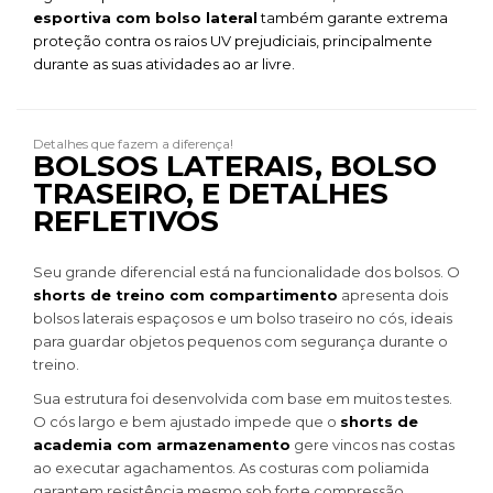
esportiva com bolso lateral
também garante extrema
proteção contra os raios UV prejudiciais, principalmente
durante as suas atividades ao ar livre.
Detalhes que fazem a diferença!
BOLSOS LATERAIS, BOLSO
TRASEIRO, E DETALHES
REFLETIVOS
Seu grande diferencial está na funcionalidade dos bolsos. O
shorts de treino com compartimento
apresenta dois
bolsos laterais espaçosos e um bolso traseiro no cós, ideais
para guardar objetos pequenos com segurança durante o
treino.
Sua estrutura foi desenvolvida com base em muitos testes.
O cós largo e bem ajustado impede que o
shorts de
academia com armazenamento
gere vincos nas costas
ao executar agachamentos. As costuras com poliamida
garantem resistência mesmo sob forte compressão.