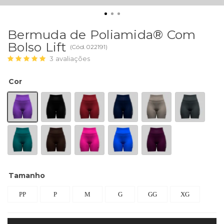
Bermuda de Poliamida® Com
Bolso Lift
(
Cód.
022191
)
3
avaliações
Cor
Tamanho
PP
P
M
G
GG
XG