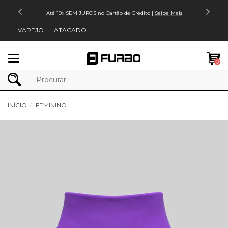
Até 10x SEM JUROS no Cartão de Crédito |
Saiba Mais
VAREJO
ATACADO
Mudar
0
navegação
INÍCIO
FEMININO