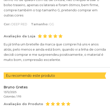
bolso traseiro, apenas os laterais e foram ótimos, bem firme,
comprei também o top tamanho G, pretendo comprar em
outras cores
Cor:
DEEP RED
Tamanho:
GG
Avaliação da Loja
Eu já tinha um bretelle da marca que comprei há uns 4 anos
atrás, pelo menos e ainda está bom, quando vi a linha de corrida
decidi comprar e me surpreendeu positivamente, o material é
muito bom, compressão excelente.
Eu recomendo este produto
Bruno Gretes
13/12/2025
Colombo /
PR
Avaliação do Produto