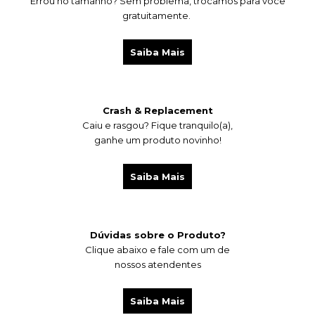
Errou no tamanho? Sem problema, trocamos para você
gratuitamente.
Saiba Mais
Crash & Replacement
Caiu e rasgou?
Fique tranquilo(a),
ganhe um produto novinho!
Saiba Mais
Dúvidas sobre o Produto?
Clique abaixo e fale com um de
nossos atendentes
Saiba Mais