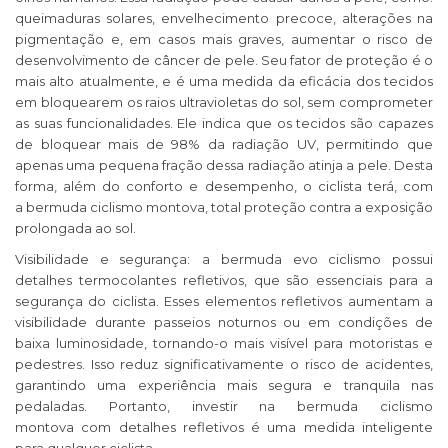
queimaduras solares, envelhecimento precoce, alterações na
pigmentação e, em casos mais graves, aumentar o risco de
desenvolvimento de câncer de pele. Seu fator de proteção é o
mais alto atualmente, e é uma medida da eficácia dos tecidos
em bloquearem os raios ultravioletas do sol, sem comprometer
as suas funcionalidades. Ele indica que os tecidos são capazes
de bloquear mais de 98% da radiação UV, permitindo que
apenas uma pequena fração dessa radiação atinja a pele. Desta
forma, além do conforto e desempenho, o ciclista terá, com
a
b
ermuda
ciclismo
montova, total proteção contra a exposição
prolongada ao sol.
Visibilidade e segurança:
a
b
ermuda e
vo
ciclismo
possui
detalhes termocolantes refletivos, que são essenciais para a
segurança do ciclista. Esses elementos refletivos aumentam a
visibilidade durante passeios noturnos ou em condições de
baixa luminosidade, tornando-o mais visível para motoristas e
pedestres. Isso reduz significativamente o risco de acidentes,
garantindo uma experiência mais segura e tranquila nas
pedaladas. Portanto, investir na
b
ermuda
ciclismo
montova com detalhes refletivos é uma medida inteligente