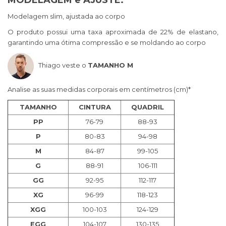
MODELAGEM e AJUSTE:
Modelagem slim, ajustada ao corpo
O produto possui uma taxa aproximada de 22% de elastano,
garantindo uma ótima compressão e se moldando ao corpo
Thiago veste o
TAMANHO M
Analise as suas medidas corporais em centímetros (cm)*
TAMANHO
CINTURA
QUADRIL
PP
76-79
88-93
P
80-83
94-98
M
84-87
99-105
G
88-91
106-111
GG
92-95
112-117
XG
96-99
118-123
XGG
100-103
124-129
EGG
104-107
130-135