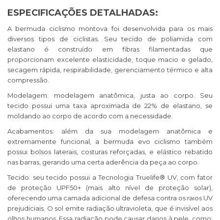
ESPECIFICAÇÕES DETALHADAS:
A
b
ermuda
ciclismo
montova foi desenvolvida para os mais
diversos tipos de ciclistas. Seu tecido de poliamida com
elastano é construído em fibras filamentadas que
proporcionam excelente elasticidade, toque macio e gelado,
secagem rápida, respirabilidade, gerenciamento térmico e alta
compressão.
Modelagem: modelagem anatômica, justa ao corpo. Seu
tecido possui uma taxa aproximada de 22% de elastano, se
moldando ao corpo de acordo com a necessidade.
Acabamentos: além da sua modelagem anatômica e
extremamente funcional, a
b
ermuda e
vo
ciclismo
também
possui bolsos laterais, costuras reforçadas, e elástico rebatido
nas barras, gerando uma certa aderência da peça ao corpo.
Tecido: seu tecido possui a Tecnologia Truelife® UV, com fator
de proteção UPF50+ (mais alto nível de proteção solar),
oferecendo uma camada adicional de defesa contra os raios UV
prejudiciais. O sol emite radiação ultravioleta, que é invisível aos
olhos humanos. Essa radiação pode causar danos à pele, como: