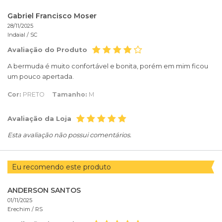
Gabriel Francisco Moser
28/11/2025
Indaial /
SC
Avaliação do Produto
A bermuda é muito confortável e bonita, porém em mim ficou
um pouco apertada.
Cor:
PRETO
Tamanho:
M
Avaliação da Loja
Esta avaliação não possui comentários.
Eu recomendo este produto
ANDERSON SANTOS
01/11/2025
Erechim /
RS