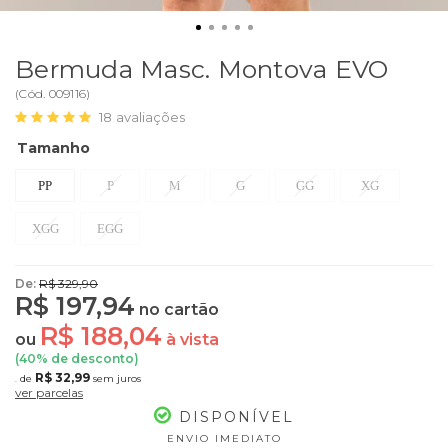
Bermuda Masc. Montova EVO
(
Cód.
009116
)
18
avaliações
Tamanho
PP
P
M
G
GG
XG
XGG
EGG
De:
R$ 329,90
R$ 197,94
no cartão
R$ 188,04
ou
à vista
(
40
% de desconto)
R$ 32,99
de
sem juros
6x
ver parcelas
DISPONÍVEL
ENVIO IMEDIATO