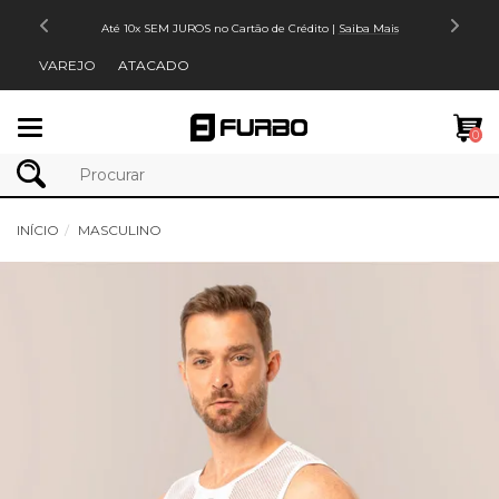
Até 10x SEM JUROS no Cartão de Crédito |
Saiba Mais
VAREJO
ATACADO
Mudar
0
navegação
INÍCIO
MASCULINO