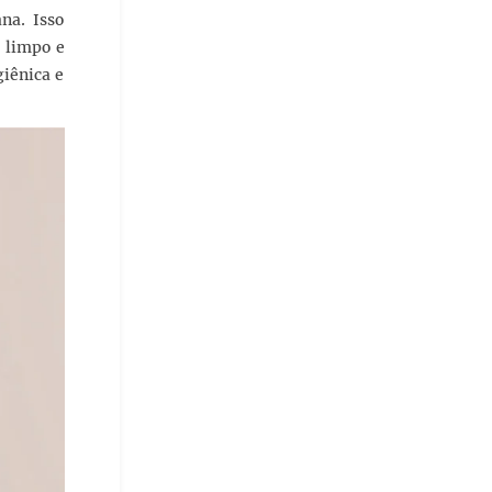
na. Isso
 limpo e
giênica e