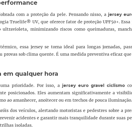
 performance
edobrada com a proteção da pele. Pensando nisso, a
jersey eur
gia Truelife® UV, que oferece fator de proteção UPF50+. Essa 
 ultravioleta, minimizando riscos como queimaduras, manch
 térmico, essa jersey se torna ideal para longas jornadas, pa
u provas sob clima quente. É uma medida preventiva eficaz que
a em qualquer hora
 uma prioridade. Por isso, a
jersey euro gravel ciclismo
co
nte posicionados. Eles aumentam significativamente a visibil
omo ao amanhecer, anoitecer ou em trechos de pouca iluminação
aróis dos veículos, alertando motoristas e pedestres sobre a pr
prevenir acidentes e garantir mais tranquilidade durante suas p
rilhas isoladas.