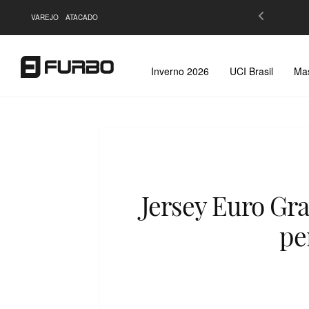
OS no Cartão de Crédito |
Saiba Mais
VAREJO
ATACADO
Inverno 2026
UCI Brasil
Mas
Jersey Euro Gra
pe