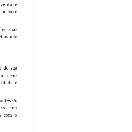
 vento e
ortivo e
der suas
rcionando
s de sua
ar itens
cidade e
antes do
barra com
ba com o