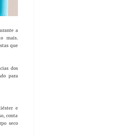
durante a
to mais.
istas que
ncias dos
ndo para
.
iéster e
so, conta
rpo seco