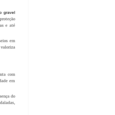
o gravel
proteção
as e até
sseios em
 valoriza
nta com
idade em
.
esença do
edaladas,