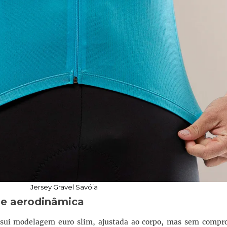
Jersey Gravel Savóia
e aerodinâmica
sui modelagem euro slim, ajustada ao corpo, mas sem compr