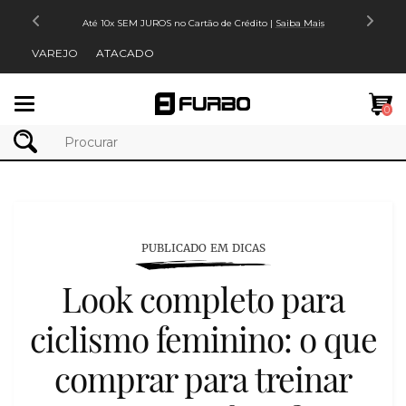
5% OFF em pagamentos via PIX |
Saiba Mais
VAREJO
ATACADO
Mudar
0
navegação
PUBLICADO EM DICAS
Look completo para
ciclismo feminino: o que
comprar para treinar