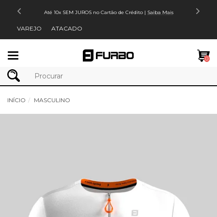
Até 10x SEM JUROS no Cartão de Crédito |
Saiba Mais
VAREJO
ATACADO
Mudar
0
navegação
INÍCIO
MASCULINO