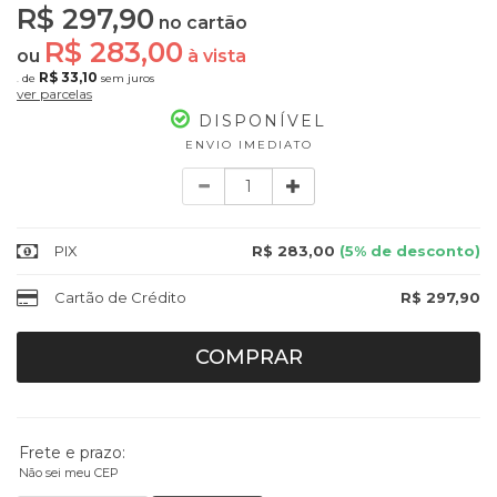
R$ 297,90
no cartão
R$ 283,00
ou
à vista
R$ 33,10
de
sem juros
9x
ver parcelas
DISPONÍVEL
ENVIO IMEDIATO
Quantidade
PIX
R$ 283,00
(5% de desconto)
Cartão de Crédito
R$ 297,90
COMPRAR
Frete e prazo:
Não sei meu CEP