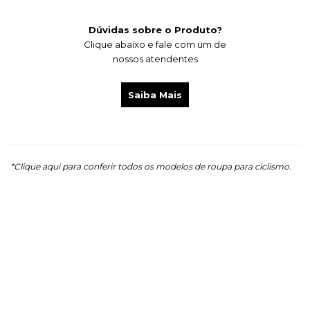
Dúvidas sobre o Produto?
Clique abaixo e fale com um de
nossos atendentes
Saiba Mais
*Clique aqui para conferir todos os modelos de roupa para ciclismo.
Tags de Pesquisa:
camisa ciclismo, camisa de ciclismo, camisas de
ciclismo mtb, camisas de ciclismo masculina, camisa para ciclismo
masculina, camisa ciclismo feminina, roupas para ciclismo, jersey
ciclismo, jersey masculina, jersey feminina, jersey de ciclismo, jersey
ciclismo alta performance, jersey slim, camisa de ciclismo slim, camisa de
ciclismo europa, camisa de ciclimo com silibone, camisa de ciclismo
verde, camisa de ciclismo petróleo, camisa ciclismo cor petróleo, jersey
feminina slim, jersey feminina ciclismo