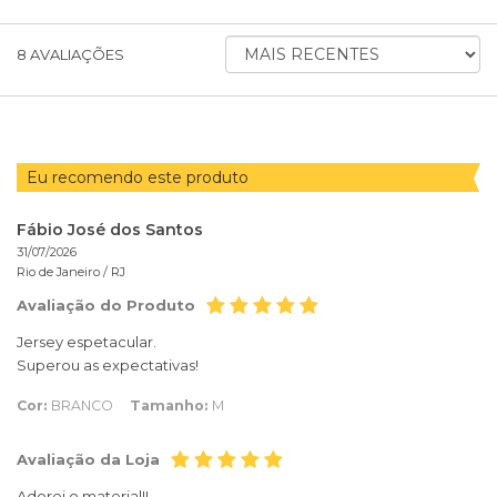
ORDENAR AVALIAÇÕES POR
8
AVALIAÇÕES
Eu recomendo este produto
Fábio José dos Santos
31/07/2026
Rio de Janeiro /
RJ
Avaliação do Produto
Jersey espetacular.
Superou as expectativas!
Cor:
BRANCO
Tamanho:
M
Avaliação da Loja
Adorei o material!!