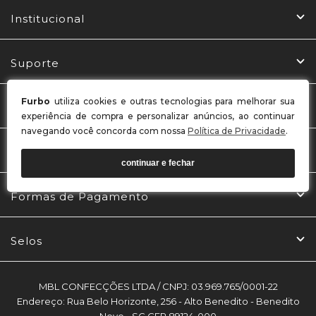
Institucional
Suporte
Furbo
utiliza cookies e outras tecnologias para melhorar sua
Central de Relacionamento
experiência de compra e personalizar anúncios, ao continuar
navegando você concorda com nossa
Política de Privacidade
.
Redes Sociais
continuar e fechar
Formas de Pagamento
Selos
MBL CONFECÇÕES LTDA / CNPJ: 03.969.765/0001-22
Endereço: Rua Belo Horizonte, 256 - Alto Benedito - Benedito
Novo - SC CEP 89124-000