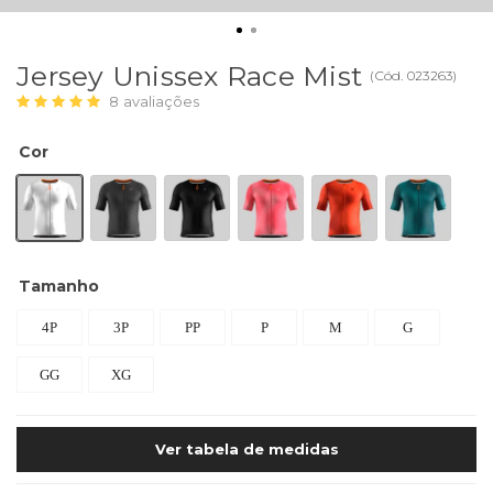
Jersey Unissex Race Mist
(
Cód.
023263
)
8
avaliações
Cor
Tamanho
4P
3P
PP
P
M
G
GG
XG
Ver tabela de medidas