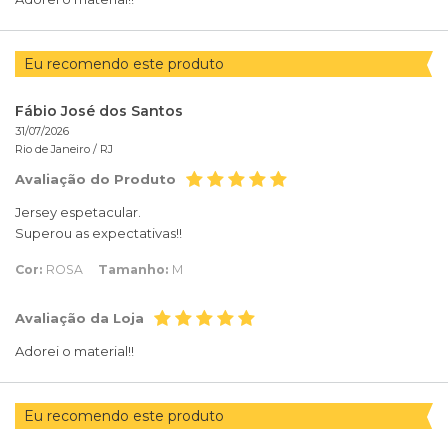
Eu recomendo este produto
Fábio José dos Santos
31/07/2026
Rio de Janeiro /
RJ
Avaliação do Produto
Jersey espetacular.
Superou as expectativas!!
Cor:
ROSA
Tamanho:
M
Avaliação da Loja
Adorei o material!!
Eu recomendo este produto