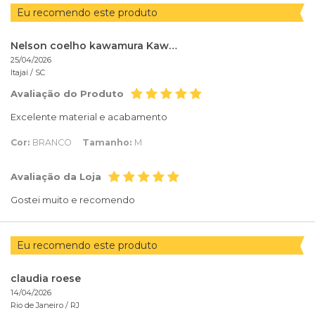
Eu recomendo este produto
Nelson coelho kawamura Kawamura
25/04/2026
Itajaí /
SC
Avaliação do Produto
Excelente material e acabamento
Cor:
BRANCO
Tamanho:
M
Avaliação da Loja
Gostei muito e recomendo
Eu recomendo este produto
claudia roese
14/04/2026
Rio de Janeiro /
RJ