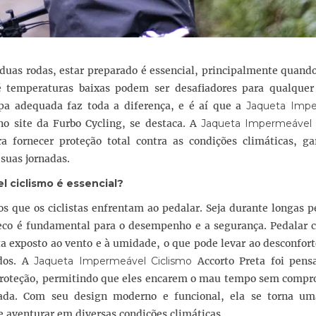
duas rodas, estar preparado é essencial, principalmente quand
é temperaturas baixas podem ser desafiadores para qualquer c
upa adequada faz toda a diferença, e é aí que a
Jaqueta Imp
no site da Furbo Cycling, se destaca. A
Jaqueta Impermeável 
a fornecer proteção total contra as condições climáticas, ga
suas jornadas.
l ciclismo
é essencial?
s que os ciclistas enfrentam ao pedalar. Seja durante longas 
seco é fundamental para o desempenho e a segurança. Pedalar
a exposto ao vento e à umidade, o que pode levar ao desconfort
ados. A
Jaqueta Impermeável Ciclismo
Accorto Preta foi pens
proteção, permitindo que eles encarem o mau tempo sem compr
ada. Com seu design moderno e funcional, ela se torna um
 aventurar em diversas condições climáticas.