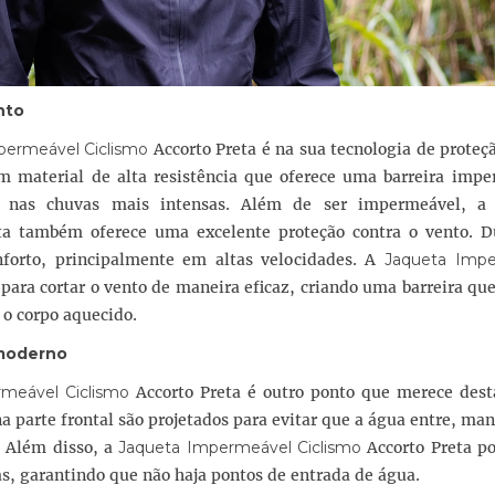
nto
permeável Ciclismo
Accorto Preta é na sua tecnologia de proteç
m material de alta resistência que oferece uma barreira impe
o nas chuvas mais intensas. Além de ser impermeável, 
ta também oferece uma excelente proteção contra o vento. D
nforto, principalmente em altas velocidades. A
Jaqueta Imp
 para cortar o vento de maneira eficaz, criando uma barreira q
 o corpo aquecido.
 moderno
meável Ciclismo
Accorto Preta é outro ponto que merece dest
a parte frontal são projetados para evitar que a água entre, ma
. Além disso, a
Jaqueta Impermeável Ciclismo
Accorto Preta po
as, garantindo que não haja pontos de entrada de água.