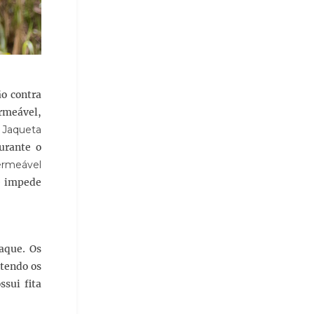
ão contra
rmeável,
a
Jaqueta
urante o
ermeável
ue impede
aque. Os
ntendo os
ssui fita