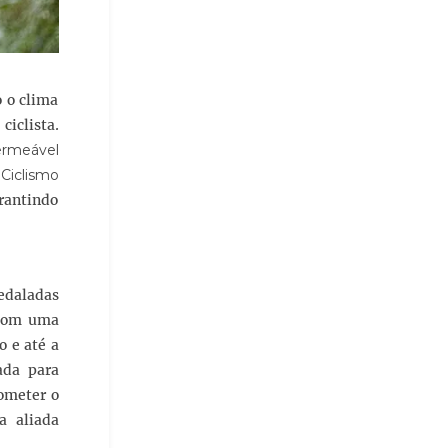
o o clima
iclista.
ermeável
Ciclismo
rantindo
pedaladas
 com uma
o e até a
ada para
ometer o
a aliada