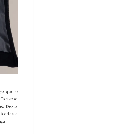
ge que o
Ciclismo
os. Desta
licadas a
nça.