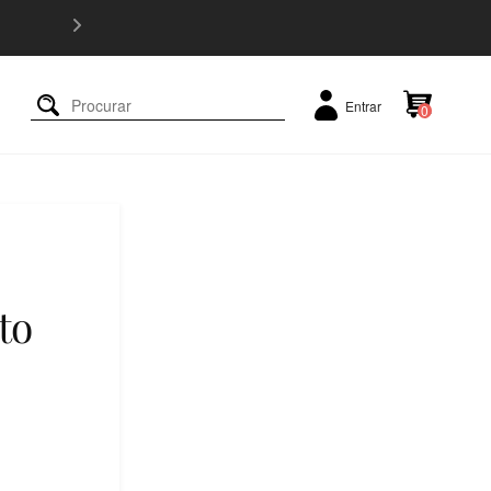
5% OFF e
Entrar
0
to