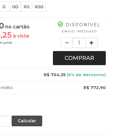
G
GG
XG
XGG
0
DISPONÍVEL
no cartão
ENVIO IMEDIATO
,25
à vista
Quantidade
 juros
COMPRAR
R$ 734,25
(5% de desconto)
rédito
R$ 772,90
Calcular