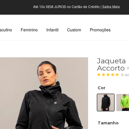
Até 10x SEM JUROS no Cartão de Crédito |
Saiba Mais
culino
Feminino
Infantil
Custom
Promoções
Jaqueta
Accorto
(
6
av
Cor
Tamanho