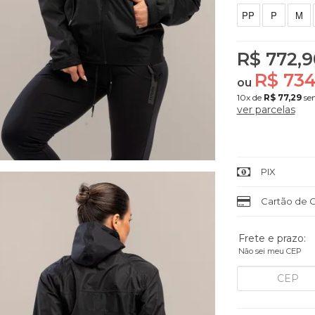
PP
P
M
R$ 772,9
R$ 734
ou
10x
de
R$ 77,29
sem
ver parcelas
PIX
Cartão de C
Frete e prazo:
Não sei meu CEP