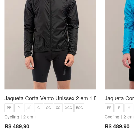
Jaqueta Corta Vento Unissex 2 em 1 Duetto
Jaqueta Cor
PP
P
M
G
GG
XG
XGG
EGG
PP
P
M
Cycling | 2 em 1
Cycling | 2 em
R$ 489,90
R$ 489,90