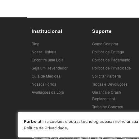
Institucional
Suporte
Blog
Como Comprar
Nossa História
Política de Entrega
Encontre uma Loja
Política de Pagamento
Seja um Revendedor
Política de Privacidade
Guia de Medidas
Solicitar Parceria
Nossos Forros
Trocas e Devoluções
Avaliações da Loja
Garantia e Crash
Replacement
Trabalhe Conosco
Furbo
utiliza cookies e outras tecnologias para melhorar s
Política de Privacidade
.
MBL CONFECÇÕES LTDA / CNPJ: 03.969.765/0001-22
Endereço: Rua Belo Horizonte, 256 - Alto Benedito - Benedit