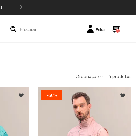
5% OFF e
Entrar
0
Ordenação
4
produtos
50%