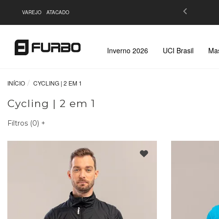
 de R$299,90 |
Saiba Mais
VAREJO
ATACADO
Inverno 2026
UCI Brasil
Mas
INÍCIO
CYCLING | 2 EM 1
Cycling | 2 em 1
Filtros (
0
)
+