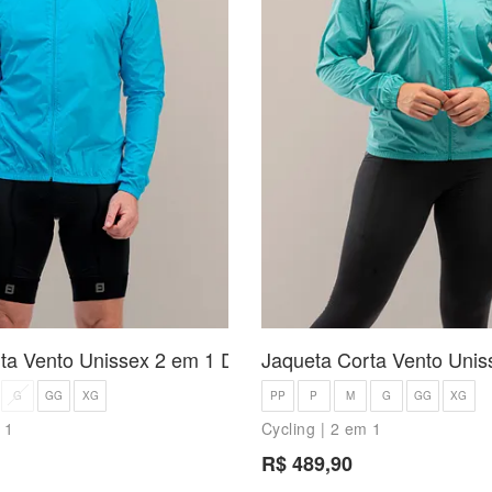
ta Vento Unissex 2 em 1 Duetto
Jaqueta Corta Vento Unis
G
GG
XG
PP
P
M
G
GG
XG
 1
Cycling | 2 em 1
R$ 489,90