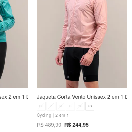
sex 2 em 1 Duetto
Jaqueta Corta Vento Unissex 2 em 1 Du
PP
P
M
G
GG
XG
Cycling | 2 em 1
R$ 489,90
R$ 244,95