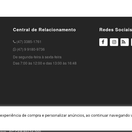
Central de Relacionamento
Redes Sociai
(47) 3385-1761
(47) 9 9180-9736
De segunda-feira à sexta-feira
Das 7:00 às 12:00 e das 13:00 às 16:48
ua experiência de compra e personalizar anúncios, ao continuar navegand
o Novo - SC CEP 89124-000