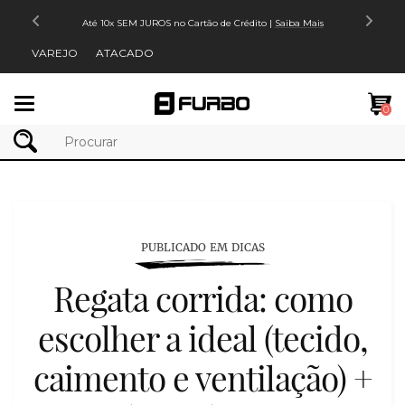
Até 10x SEM JUROS no Cartão de Crédito |
Saiba Mais
VAREJO
ATACADO
Mudar
0
navegação
PUBLICADO EM DICAS
Regata corrida: como
escolher a ideal (tecido,
caimento e ventilação) +