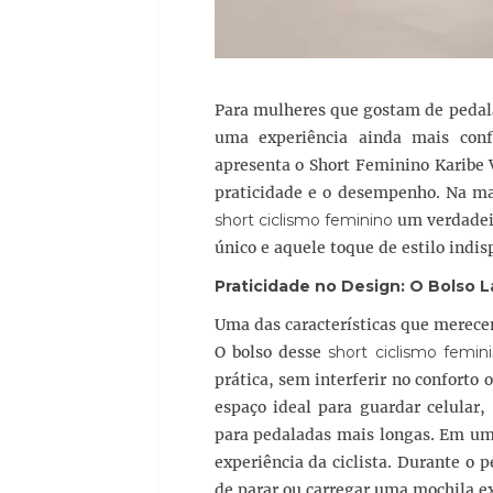
Para mulheres que gostam de pedalar
uma experiência ainda mais confor
apresenta o Short Feminino Karibe 
praticidade e o desempenho. Na mat
short ciclismo feminino
um verdadeir
único e aquele toque de estilo indi
Praticidade no Design: O Bolso 
Uma das características que merecem
O bolso desse
short ciclismo femin
prática, sem interferir no conforto
espaço ideal para guardar celular
para pedaladas mais longas. Em u
experiência da ciclista. Durante o 
de parar ou carregar uma mochila extr