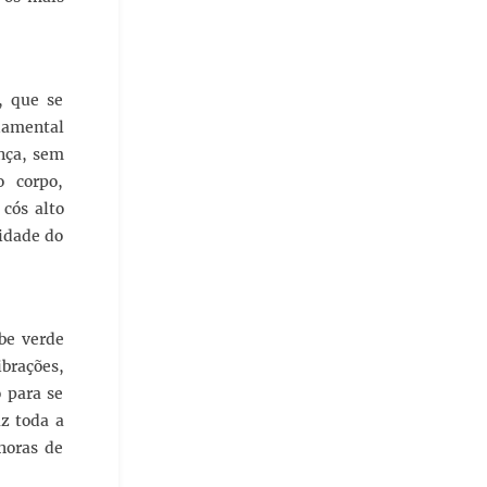
, que se
ndamental
ança, sem
 corpo,
 cós alto
idade do
be verde
brações,
o para se
az toda a
horas de