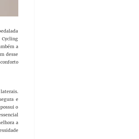
 pedalada
 Cycling
também a
em desse
 conforto
laterais.
segura e
 possui o
ssencial
melhora a
cessidade