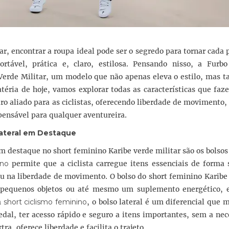
, encontrar a roupa ideal pode ser o segredo para tornar cada
tável, prática e, claro, estilosa. Pensando nisso, a Furbo
Verde Militar, um modelo que não apenas eleva o estilo, mas 
éria de hoje, vamos explorar todas as características que faz
o aliado para as ciclistas, oferecendo liberdade de movimento,
spensável para qualquer aventureira.
Lateral em Destaque
 destaque no short feminino Karibe verde militar são os bolsos 
ino
permite que a ciclista carregue itens essenciais de forma 
 ou na liberdade de movimento. O bolso do short feminino Karibe
, pequenos objetos ou até mesmo um suplemento energético, e
m
short ciclismo feminino
, o bolso lateral é um diferencial que 
pedal, ter acesso rápido e seguro a itens importantes, sem a ne
a, oferece liberdade e facilita o trajeto.