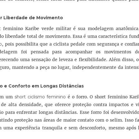
r Liberdade de Movimento
rt feminino Karibe verde militar é sua modelagem anatômica
do liberdade total de movimento. Essa é uma característica fu
o
, pois possibilita que a ciclista pedale com segurança e confi
odelagem foi pensada para acompanhar os movimentos do
recendo uma sensação de leveza e flexibilidade. Além disso, o
eguro, mantendo a peça no lugar, independentemente da intens
ão e Conforto em Longas Distâncias
 em um
short ciclismo feminino
é o forro. O short feminino Kari
de alta densidade, que oferece proteção contra impactos e vi
o para enfrentar longas distâncias. Esse forro foi desenvolvid
tindo proteção nas áreas de maior contato com o selim. Isso f
am uma experiência tranquila e sem desconforto, mesmo após 