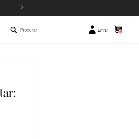
5% OFF e
Entrar
0
tar: