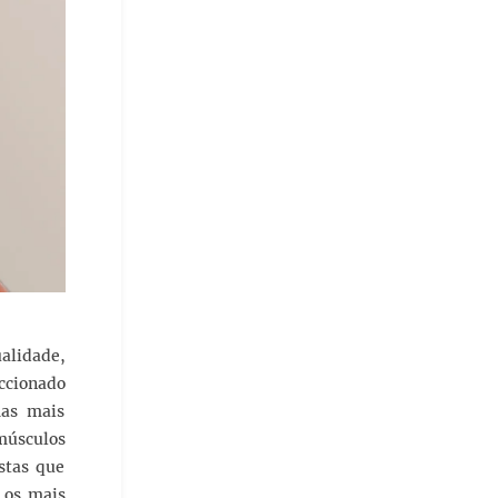
ualidade,
ccionado
mas mais
 músculos
stas que
 os mais