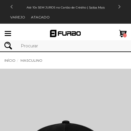
Até 10x SEM JUROS no Cartão de Crédito |
Saiba Mais
VAREJO
ATACADO
Mudar
0
navegação
INÍCIO
MASCULINO