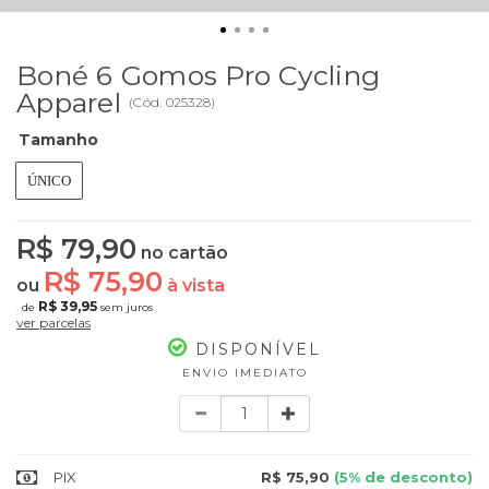
Boné 6 Gomos Pro Cycling
Apparel
(
Cód.
025328
)
Tamanho
ÚNICO
R$ 79,90
no cartão
R$ 75,90
ou
à vista
R$ 39,95
de
sem juros
2x
ver parcelas
DISPONÍVEL
ENVIO IMEDIATO
Quantidade
PIX
R$ 75,90
(5% de desconto)