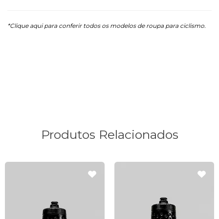
*Clique aqui para conferir todos os modelos de roupa para ciclismo.
Tags de Pesquisa:
boné furbo, boné casual preto, boné ciclismo, boné
preto de ciclismo, boné de ciclismo casual, boné casual furbo, boné five
panel, boné 5 paineis, boné casual lifestyle, boné casual de marcas de
ciclismo, boné furbo uci
Produtos Relacionados